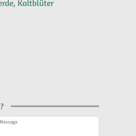
erde, Kaltblüter
?