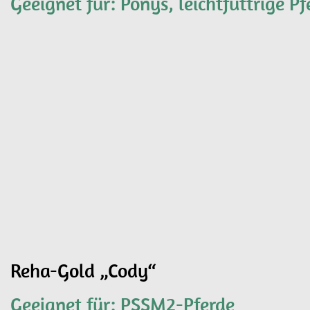
Geeignet für: Ponys, leichtfuttrige Pf
Reha-Gold „Cody“
Geeignet für: PSSM2-Pferde