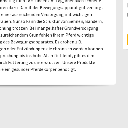
eichmäßig rund 18 Stunden am Tag, aber auch schnelle
en dazu. Damit der Bewegungsapparat gut versorgt
s einer ausreichenden Versorgung mit wichtigen
lien. Nur so kann die Struktur von Sehnen, Bändern,
chung trotzen. Bei mangelhafter Grundversorgung
nzureichendem Grün fehlen ihrem Pferd wichtige
g des Bewegungsapparates. Es drohen z.B.
ngen oder Entzündungen die chronisch werden können.
ruchung bis ins hohe Alter fit bleibt, gilt es den
urch Fütterung zu unterstützen. Unsere Produkte
die ein gesunder Pferdekörper benötigt.